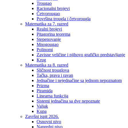
Trougao
Racionalni brojevi
Četvorougao
Površina trougla i četvorougla
Matematika za 7. razred
Realni brojevi
Pitagorina teorema
Stepenovanje
Mnogougao
Polinomi
Zavisne veličine i njihovo grafičko predstavljanje
Krug
Matematika za 8. razred
Sličnost trouglova
Tačka, prava i ravan
Jednačine i nejednačine sa jednom nepoznatom
Prizma
Piramida
Linearna funkcija
Sistemi jednačina sa dve nepoznate
Valjak
Kupa
Završni ispit 2026.
Osnovni nivo
Napredni nivo