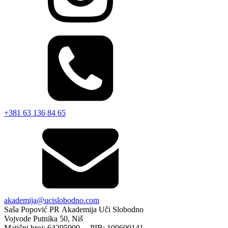
+381 63 136 84 65
akademija@ucislobodno.com
Saša Popović PR Akademija Uči Slobodno
Vojvode Putnika 50, Niš
Matični broj: 64295900 PIB: 109600141