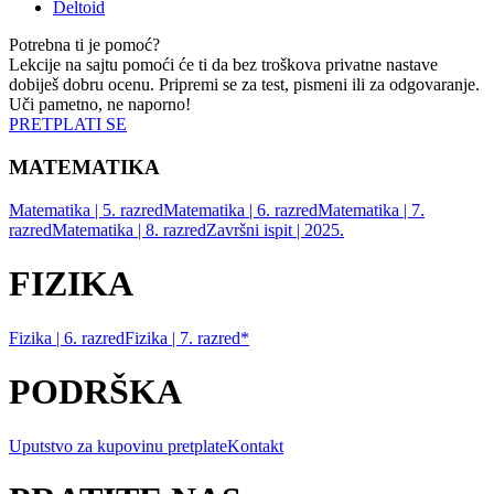
Deltoid
Potrebna ti je pomoć?
Lekcije na sajtu pomoći će ti da bez troškova privatne nastave
dobiješ dobru ocenu. Pripremi se za test, pismeni ili za odgovaranje.
Uči pametno, ne naporno!
PRETPLATI SE
MATEMATIKA
Matematika | 5. razred
Matematika | 6. razred
Matematika | 7.
razred
Matematika | 8. razred
Završni ispit | 2025.
FIZIKA
Fizika | 6. razred
Fizika | 7. razred*
PODRŠKA
Uputstvo za kupovinu pretplate
Kontakt