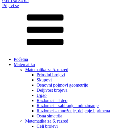
063 136 84 65
Prijavi se
Početna
Matematika
Matematika za 5. razred
Prirodni brojevi
Skupovi
Osnovni pojmovi geometrije
Deljivost brojeva
Ugao
Razlomci – I deo
Razlomci – sabiranje i oduzimanje
Razlomci – množenje, deljenje i primena
Osna simetrija
Matematika za 6. razred
Celi brojevi