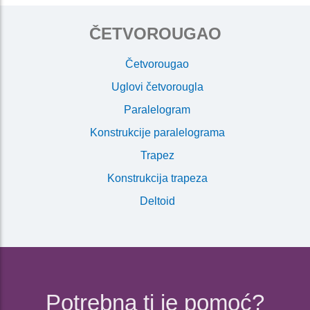
ČETVOROUGAO
Četvorougao
Uglovi četvorougla
Paralelogram
Konstrukcije paralelograma
Trapez
Konstrukcija trapeza
Deltoid
Potrebna ti je pomoć?