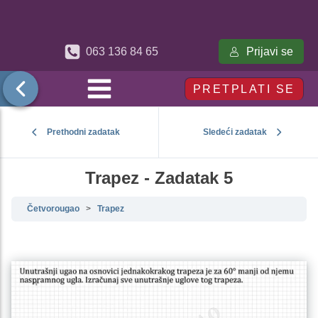
Prijavi se
063 136 84 65
PRETPLATI SE
Prethodni zadatak
Sledeći zadatak
Trapez - Zadatak 5
Četvorougao
Trapez