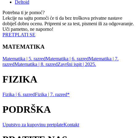
Deltoid
Potrebna ti je pomoć?
Lekcije na sajtu pomoći će ti da bez troškova privatne nastave
dobiješ dobru ocenu. Pripremi se za test, pismeni ili za odgovaranje.
Uči pametno, ne naporno!
PRETPLATI SE
MATEMATIKA
Matematika | 5. razred
Matematika | 6. razred
Matematika | 7.
razred
Matematika | 8. razred
Završni ispit | 2025.
FIZIKA
Fizika | 6. razred
Fizika | 7. razred*
PODRŠKA
Uputstvo za kupovinu pretplate
Kontakt