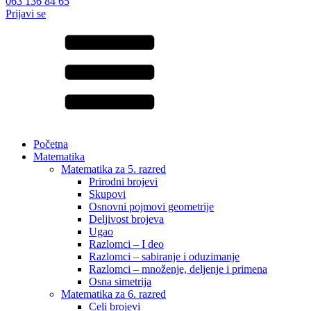
063 136 84 65
Prijavi se
Početna
Matematika
Matematika za 5. razred
Prirodni brojevi
Skupovi
Osnovni pojmovi geometrije
Deljivost brojeva
Ugao
Razlomci – I deo
Razlomci – sabiranje i oduzimanje
Razlomci – množenje, deljenje i primena
Osna simetrija
Matematika za 6. razred
Celi brojevi