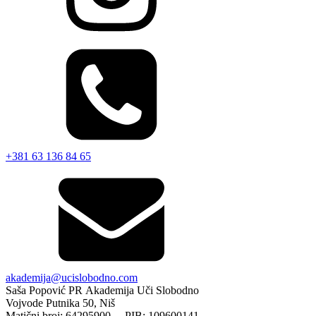
+381 63 136 84 65
akademija@ucislobodno.com
Saša Popović PR Akademija Uči Slobodno
Vojvode Putnika 50, Niš
Matični broj: 64295900 PIB: 109600141