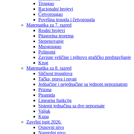
Trougao
Racionalni brojevi
Četvorougao
Površina trougla i četvorougla
Matematika za 7. razred
Realni brojevi
Pitagorina teorema
Stepenovanje
Mnogougao
Polinomi
Zavisne veličine i njihovo grafičko predstavljanje
Krug
Matematika za 8. razred
Sličnost trouglova
Tačka, prava i ravan
Jednačine i nejednačine sa jednom nepoznatom
Prizma
Piramida
Linearna funkcija
Sistemi jednačina sa dve nepoznate
Valjak
Kupa
Završni ispit 2026.
Osnovni nivo
Napredni nivo