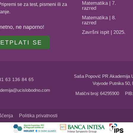
Matematika | 7.
ripremi se za test, pismeni ili za
razred
anje.
Matematika | 8.
razred
metno, ne naporno!
Završni ispit | 2025.
ETPLATI SE
Saša Popović PR Akademija 
81 63 136 84 65
Vojvode Putnika 50, 
demija@ucislobodno.com
Matični broj: 64295900 PIB
išćenja
Politika privatnosti