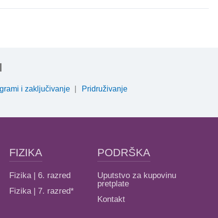
I
grami i zaključivanje
Pridruživanje
FIZIKA
PODRŠKA
Fizika | 6. razred
Uputstvo za kupovinu
pretplate
Fizika | 7. razred*
Kontakt