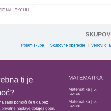
 SE NA LEKCIJU
SKUPOV
Pojam skupa
Skupovne operacije
Venovi dija
MATEMATIKA
ebna ti je
Matematika | 5.
moć?
razred
Matematika | 6.
na sajtu pomoći će ti da bez
razred
 privatne nastave dobiješ dobru