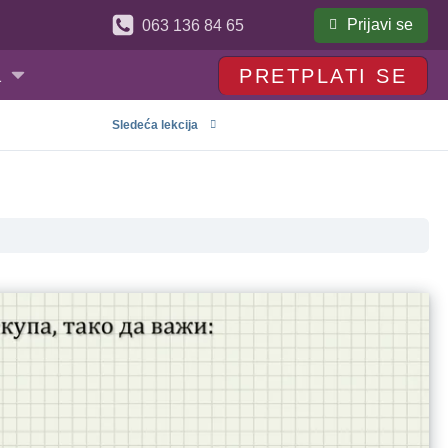
Prijavi se
063 136 84 65
a
PRETPLATI SE
Sledeća lekcija