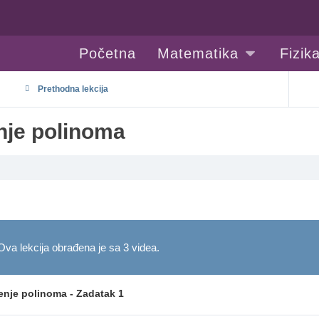
Početna
Matematika
Fizik
Prethodna lekcija
nje polinoma
Ova lekcija obrađena je sa 3 videa.
enje polinoma - Zadatak 1