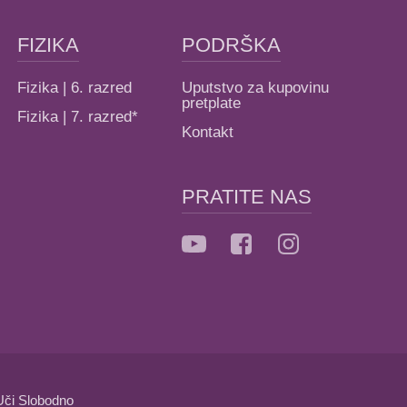
FIZIKA
PODRŠKA
Fizika | 6. razred
Uputstvo za kupovinu
pretplate
Fizika | 7. razred*
Kontakt
PRATITE NAS
Uči Slobodno