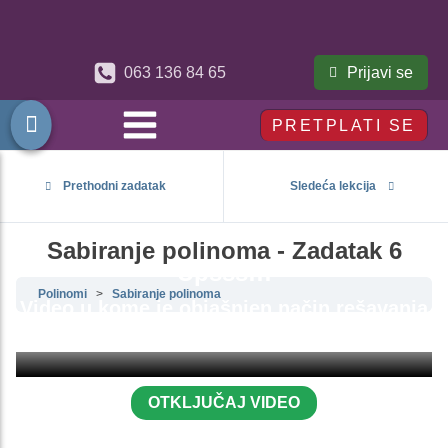
Prijavi se
063 136 84 65
PRETPLATI SE
Prethodni zadatak
Sledeća lekcija
Sabiranje polinoma - Zadatak 6
Upsss!!!
Polinomi
Sabiranje polinoma
Video u kome je objašnjen način rešavanja
ovog zadatka je zaključan.
OTKLJUČAJ VIDEO