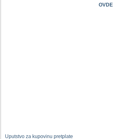
Imaš aktivnu pretplatu? Prijavi se
OVDE
.
Uputstvo za kupovinu pretplate