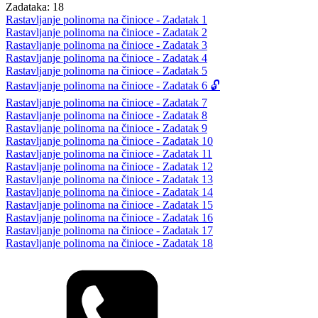
Zadataka: 18
Rastavljanje polinoma na činioce - Zadatak 1
Rastavljanje polinoma na činioce - Zadatak 2
Rastavljanje polinoma na činioce - Zadatak 3
Rastavljanje polinoma na činioce - Zadatak 4
Rastavljanje polinoma na činioce - Zadatak 5
Rastavljanje polinoma na činioce - Zadatak 6 🔓
Rastavljanje polinoma na činioce - Zadatak 7
Rastavljanje polinoma na činioce - Zadatak 8
Rastavljanje polinoma na činioce - Zadatak 9
Rastavljanje polinoma na činioce - Zadatak 10
Rastavljanje polinoma na činioce - Zadatak 11
Rastavljanje polinoma na činioce - Zadatak 12
Rastavljanje polinoma na činioce - Zadatak 13
Rastavljanje polinoma na činioce - Zadatak 14
Rastavljanje polinoma na činioce - Zadatak 15
Rastavljanje polinoma na činioce - Zadatak 16
Rastavljanje polinoma na činioce - Zadatak 17
Rastavljanje polinoma na činioce - Zadatak 18