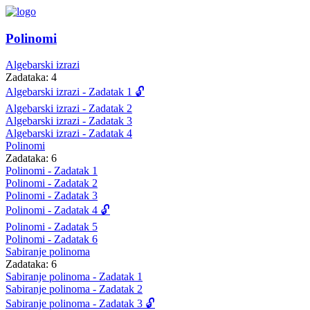
Polinomi
Algebarski izrazi
Zadataka: 4
Algebarski izrazi - Zadatak 1 🔓
Algebarski izrazi - Zadatak 2
Algebarski izrazi - Zadatak 3
Algebarski izrazi - Zadatak 4
Polinomi
Zadataka: 6
Polinomi - Zadatak 1
Polinomi - Zadatak 2
Polinomi - Zadatak 3
Polinomi - Zadatak 4 🔓
Polinomi - Zadatak 5
Polinomi - Zadatak 6
Sabiranje polinoma
Zadataka: 6
Sabiranje polinoma - Zadatak 1
Sabiranje polinoma - Zadatak 2
Sabiranje polinoma - Zadatak 3 🔓