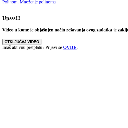
Polinomi
Množenje polinoma
Upsss!!!
Video u kome je objašnjen način rešavanja ovog zadatka je zaklj
OTKLJUČAJ VIDEO
Imaš aktivnu pretplatu? Prijavi se
OVDE
.