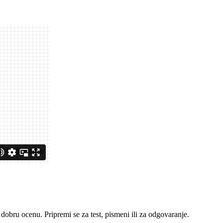
 dobru ocenu. Pripremi se za test, pismeni ili za odgovaranje.