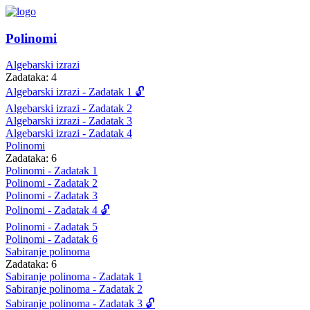
Polinomi
Algebarski izrazi
Zadataka: 4
Algebarski izrazi - Zadatak 1 🔓
Algebarski izrazi - Zadatak 2
Algebarski izrazi - Zadatak 3
Algebarski izrazi - Zadatak 4
Polinomi
Zadataka: 6
Polinomi - Zadatak 1
Polinomi - Zadatak 2
Polinomi - Zadatak 3
Polinomi - Zadatak 4 🔓
Polinomi - Zadatak 5
Polinomi - Zadatak 6
Sabiranje polinoma
Zadataka: 6
Sabiranje polinoma - Zadatak 1
Sabiranje polinoma - Zadatak 2
Sabiranje polinoma - Zadatak 3 🔓