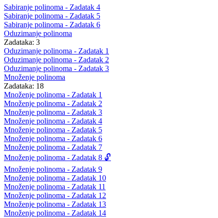
Sabiranje polinoma - Zadatak 4
Sabiranje polinoma - Zadatak 5
Sabiranje polinoma - Zadatak 6
Oduzimanje polinoma
Zadataka: 3
Oduzimanje polinoma - Zadatak 1
Oduzimanje polinoma - Zadatak 2
Oduzimanje polinoma - Zadatak 3
Množenje polinoma
Zadataka: 18
Množenje polinoma - Zadatak 1
Množenje polinoma - Zadatak 2
Množenje polinoma - Zadatak 3
Množenje polinoma - Zadatak 4
Množenje polinoma - Zadatak 5
Množenje polinoma - Zadatak 6
Množenje polinoma - Zadatak 7
Množenje polinoma - Zadatak 8 🔓
Množenje polinoma - Zadatak 9
Množenje polinoma - Zadatak 10
Množenje polinoma - Zadatak 11
Množenje polinoma - Zadatak 12
Množenje polinoma - Zadatak 13
Množenje polinoma - Zadatak 14