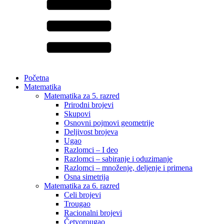
Početna
Matematika
Matematika za 5. razred
Prirodni brojevi
Skupovi
Osnovni pojmovi geometrije
Deljivost brojeva
Ugao
Razlomci – I deo
Razlomci – sabiranje i oduzimanje
Razlomci – množenje, deljenje i primena
Osna simetrija
Matematika za 6. razred
Celi brojevi
Trougao
Racionalni brojevi
Četvorougao