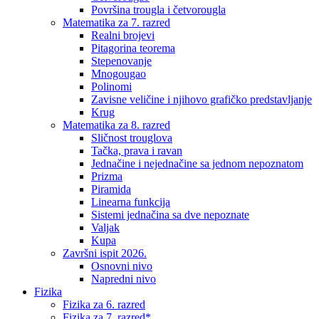
Površina trougla i četvorougla
Matematika za 7. razred
Realni brojevi
Pitagorina teorema
Stepenovanje
Mnogougao
Polinomi
Zavisne veličine i njihovo grafičko predstavljanje
Krug
Matematika za 8. razred
Sličnost trouglova
Tačka, prava i ravan
Jednačine i nejednačine sa jednom nepoznatom
Prizma
Piramida
Linearna funkcija
Sistemi jednačina sa dve nepoznate
Valjak
Kupa
Završni ispit 2026.
Osnovni nivo
Napredni nivo
Fizika
Fizika za 6. razred
Fizika za 7. razred*