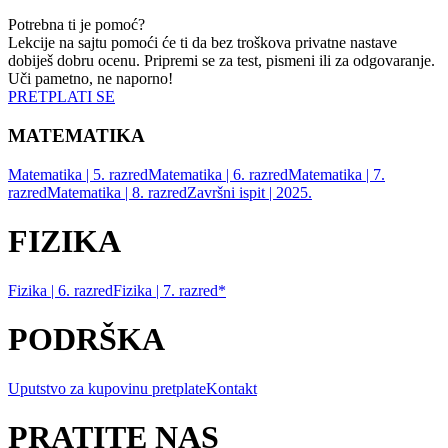
Potrebna ti je pomoć?
Lekcije na sajtu pomoći će ti da bez troškova privatne nastave
dobiješ dobru ocenu. Pripremi se za test, pismeni ili za odgovaranje.
Uči pametno, ne naporno!
PRETPLATI SE
MATEMATIKA
Matematika | 5. razred
Matematika | 6. razred
Matematika | 7.
razred
Matematika | 8. razred
Završni ispit | 2025.
FIZIKA
Fizika | 6. razred
Fizika | 7. razred*
PODRŠKA
Uputstvo za kupovinu pretplate
Kontakt
PRATITE NAS