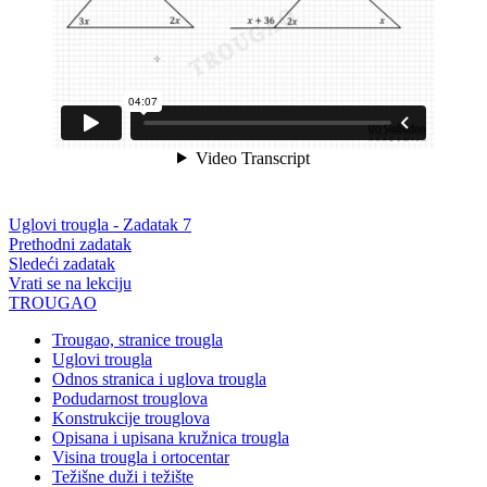
Uglovi trougla - Zadatak 7
Prethodni zadatak
Sledeći zadatak
Vrati se na lekciju
TROUGAO
Trougao, stranice trougla
Uglovi trougla
Odnos stranica i uglova trougla
Podudarnost trouglova
Konstrukcije trouglova
Opisana i upisana kružnica trougla
Visina trougla i ortocentar
Težišne duži i težište