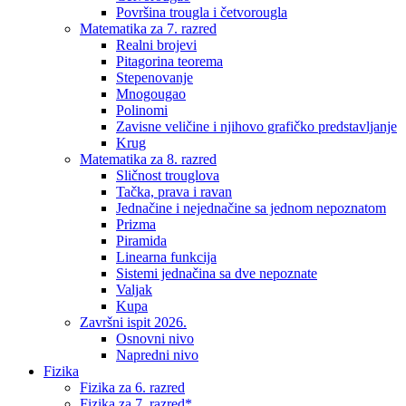
Površina trougla i četvorougla
Matematika za 7. razred
Realni brojevi
Pitagorina teorema
Stepenovanje
Mnogougao
Polinomi
Zavisne veličine i njihovo grafičko predstavljanje
Krug
Matematika za 8. razred
Sličnost trouglova
Tačka, prava i ravan
Jednačine i nejednačine sa jednom nepoznatom
Prizma
Piramida
Linearna funkcija
Sistemi jednačina sa dve nepoznate
Valjak
Kupa
Završni ispit 2026.
Osnovni nivo
Napredni nivo
Fizika
Fizika za 6. razred
Fizika za 7. razred*