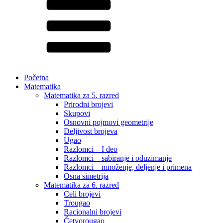
Početna
Matematika
Matematika za 5. razred
Prirodni brojevi
Skupovi
Osnovni pojmovi geometrije
Deljivost brojeva
Ugao
Razlomci – I deo
Razlomci – sabiranje i oduzimanje
Razlomci – množenje, deljenje i primena
Osna simetrija
Matematika za 6. razred
Celi brojevi
Trougao
Racionalni brojevi
Četvorougao