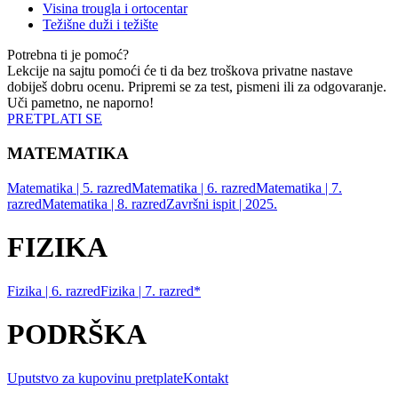
Visina trougla i ortocentar
Težišne duži i težište
Potrebna ti je pomoć?
Lekcije na sajtu pomoći će ti da bez troškova privatne nastave
dobiješ dobru ocenu. Pripremi se za test, pismeni ili za odgovaranje.
Uči pametno, ne naporno!
PRETPLATI SE
MATEMATIKA
Matematika | 5. razred
Matematika | 6. razred
Matematika | 7.
razred
Matematika | 8. razred
Završni ispit | 2025.
FIZIKA
Fizika | 6. razred
Fizika | 7. razred*
PODRŠKA
Uputstvo za kupovinu pretplate
Kontakt