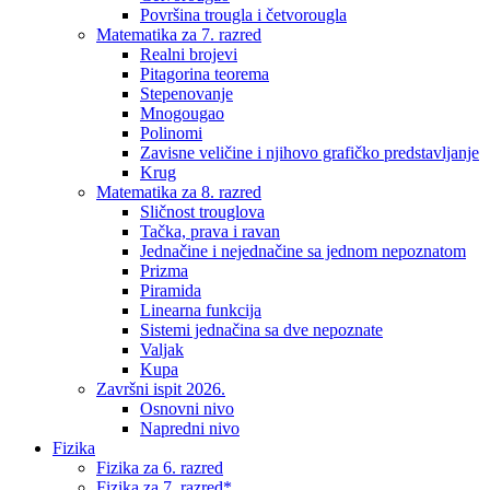
Površina trougla i četvorougla
Matematika za 7. razred
Realni brojevi
Pitagorina teorema
Stepenovanje
Mnogougao
Polinomi
Zavisne veličine i njihovo grafičko predstavljanje
Krug
Matematika za 8. razred
Sličnost trouglova
Tačka, prava i ravan
Jednačine i nejednačine sa jednom nepoznatom
Prizma
Piramida
Linearna funkcija
Sistemi jednačina sa dve nepoznate
Valjak
Kupa
Završni ispit 2026.
Osnovni nivo
Napredni nivo
Fizika
Fizika za 6. razred
Fizika za 7. razred*