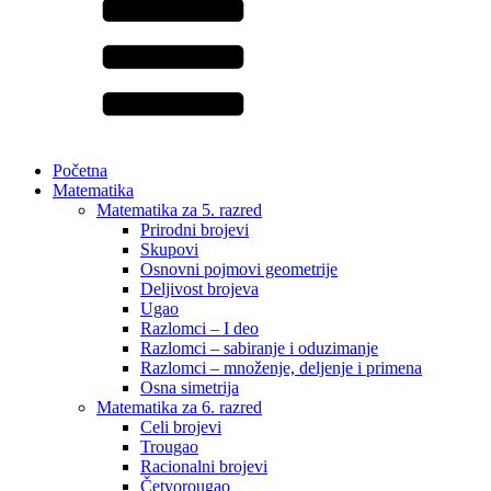
Početna
Matematika
Matematika za 5. razred
Prirodni brojevi
Skupovi
Osnovni pojmovi geometrije
Deljivost brojeva
Ugao
Razlomci – I deo
Razlomci – sabiranje i oduzimanje
Razlomci – množenje, deljenje i primena
Osna simetrija
Matematika za 6. razred
Celi brojevi
Trougao
Racionalni brojevi
Četvorougao