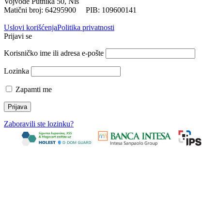
Vojvode Putnika 50, Niš
Matični broj: 64295900 PIB: 109600141
Uslovi korišćenja
Politika privatnosti
Prijavi se
Korisničko ime ili adresa e-pošte
Lozinka
Zapamti me
Zaboravili ste lozinku?