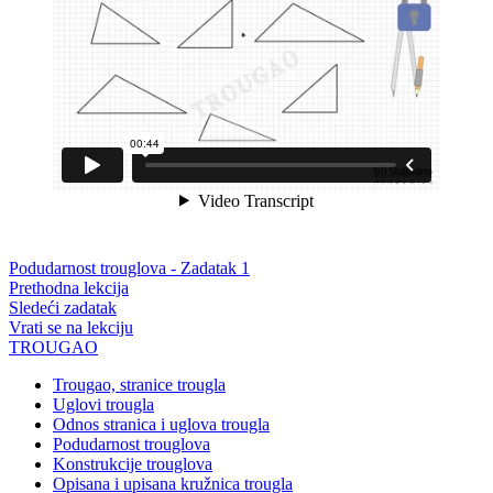
Podudarnost trouglova - Zadatak 1
Prethodna lekcija
Sledeći zadatak
Vrati se na lekciju
TROUGAO
Trougao, stranice trougla
Uglovi trougla
Odnos stranica i uglova trougla
Podudarnost trouglova
Konstrukcije trouglova
Opisana i upisana kružnica trougla