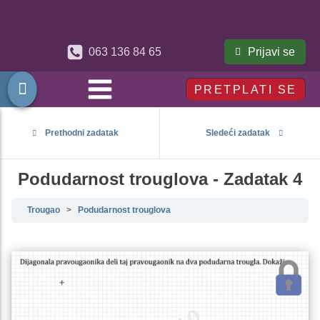
Prijavi se
063 136 84 65
PRETPLATI SE
Prethodni zadatak
Sledeći zadatak
Podudarnost trouglova - Zadatak 4
Trougao
Podudarnost trouglova