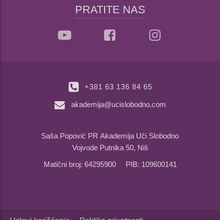
PRATITE NAS
+381 63 136 84 65
akademija@ucislobodno.com
Saša Popović PR Akademija Uči Slobodno
Vojvode Putnika 50, Niš
Matični broj: 64295900 PIB: 109600141