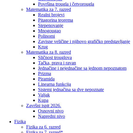
Površina trougla i četvorougla
Matematika za 7. razred
Realni brojevi
Pitagorina teorema
Stepenovanje
Mnogougao
Polinomi
Zavisne veličine i njihovo grafičko predstavljanje
Krug
Matematika za 8. razred
Sličnost trouglova
Tačka, prava i ravan
Jednačine i nejednačine sa jednom nepoznatom
Prizma
Piramida
Linearna funkcija
Sistemi jednačina sa dve nepoznate
Valjak
Kupa
Završni ispit 2026.
Osnovni nivo
Napredni nivo
Fizika
Fizika za 6. razred
Fizika za 7. razred*