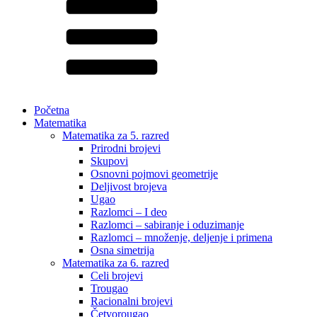
Početna
Matematika
Matematika za 5. razred
Prirodni brojevi
Skupovi
Osnovni pojmovi geometrije
Deljivost brojeva
Ugao
Razlomci – I deo
Razlomci – sabiranje i oduzimanje
Razlomci – množenje, deljenje i primena
Osna simetrija
Matematika za 6. razred
Celi brojevi
Trougao
Racionalni brojevi
Četvorougao