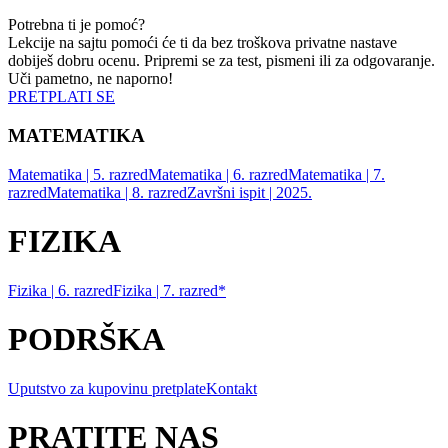
Potrebna ti je pomoć?
Lekcije na sajtu pomoći će ti da bez troškova privatne nastave
dobiješ dobru ocenu. Pripremi se za test, pismeni ili za odgovaranje.
Uči pametno, ne naporno!
PRETPLATI SE
MATEMATIKA
Matematika | 5. razred
Matematika | 6. razred
Matematika | 7.
razred
Matematika | 8. razred
Završni ispit | 2025.
FIZIKA
Fizika | 6. razred
Fizika | 7. razred*
PODRŠKA
Uputstvo za kupovinu pretplate
Kontakt
PRATITE NAS