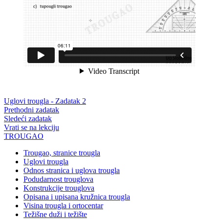
Uglovi trougla - Zadatak 2
Prethodni zadatak
Sledeći zadatak
Vrati se na lekciju
TROUGAO
Trougao, stranice trougla
Uglovi trougla
Odnos stranica i uglova trougla
Podudarnost trouglova
Konstrukcije trouglova
Opisana i upisana kružnica trougla
Visina trougla i ortocentar
Težišne duži i težište