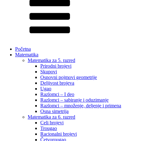
Početna
Matematika
Matematika za 5. razred
Prirodni brojevi
Skupovi
Osnovni pojmovi geometrije
Deljivost brojeva
Ugao
Razlomci – I deo
Razlomci – sabiranje i oduzimanje
Razlomci – množenje, deljenje i primena
Osna simetrija
Matematika za 6. razred
Celi brojevi
Trougao
Racionalni brojevi
Četvorougao