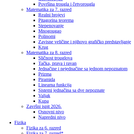
Površina trougla i četvorougla
Matematika za 7. razred
Realni brojevi
Pitagorina teorema
Stepenovanje
Mnogougao
Polinomi
Zavisne veličine i njihovo grafičko predstavljanje
Krug
Matematika za 8. razred
Sličnost trouglova
Tačka, prava i ravan
Jednačine i nejednačine sa jednom nepoznatom
Prizma
Piramida
Linearna funkcija
Sistemi jednačina sa dve nepoznate
Valjak
Kupa
Završni ispit 2026.
Osnovni nivo
Napredni nivo
Fizika
Fizika za 6. razred
Fizika za 7. razred*