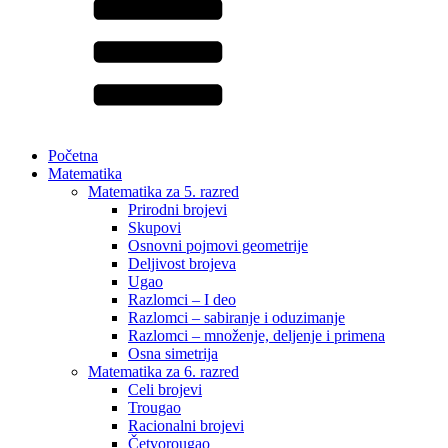
Početna
Matematika
Matematika za 5. razred
Prirodni brojevi
Skupovi
Osnovni pojmovi geometrije
Deljivost brojeva
Ugao
Razlomci – I deo
Razlomci – sabiranje i oduzimanje
Razlomci – množenje, deljenje i primena
Osna simetrija
Matematika za 6. razred
Celi brojevi
Trougao
Racionalni brojevi
Četvorougao