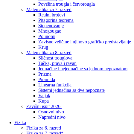
Površina trougla i četvorougla
Matematika za 7. razred
Realni brojevi
Pitagorina teorema
Stepenovanje
Mnogougao
Polinomi
Zavisne veličine i njihovo grafičko predstavljanje
Krug
Matematika za 8. razred
Sličnost trouglova
Tačka, prava i ravan
Jednačine i nejednačine sa jednom nepoznatom
Prizma
Piramida
Linearna funkcija
Sistemi jednačina sa dve nepoznate
Valjak
Kupa
Završni ispit 2026.
Osnovni nivo
Napredni nivo
Fizika
Fizika za 6. razred
Fizika za 7. razred*