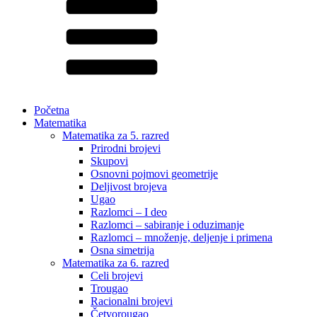
Početna
Matematika
Matematika za 5. razred
Prirodni brojevi
Skupovi
Osnovni pojmovi geometrije
Deljivost brojeva
Ugao
Razlomci – I deo
Razlomci – sabiranje i oduzimanje
Razlomci – množenje, deljenje i primena
Osna simetrija
Matematika za 6. razred
Celi brojevi
Trougao
Racionalni brojevi
Četvorougao