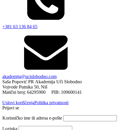
+381 63 136 84 65
akademija@ucislobodno.com
Saša Popović PR Akademija Uči Slobodno
Vojvode Putnika 50, Niš
Matični broj: 64295900 PIB: 109600141
Uslovi korišćenja
Politika privatnosti
Prijavi se
Korisničko ime ili adresa e-pošte
Lozinka