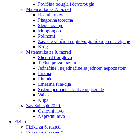
Površina trougla i četvorougla
Matematika za 7. razred
Realni brojevi
Pitagorina teorema
Stepenovanje
Mnogougao
Polinomi
Zavisne veličine i njihovo grafičko predstavljanje
Krug
Matematika za 8. razred
Sličnost trouglova
Tačka, prava i ravan
Jednačine i nejednačine sa jednom nepoznatom
Prizma
Piramida
Linearna funkcija
Sistemi jednačina sa dve nepoznate
Valjak
Kupa
Završni ispit 2026.
Osnovni nivo
Napredni nivo
Fizika
Fizika za 6. razred
Fizika za 7. razred*