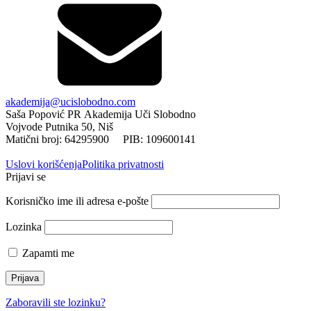
akademija@ucislobodno.com
Saša Popović PR Akademija Uči Slobodno
Vojvode Putnika 50, Niš
Matični broj: 64295900 PIB: 109600141
Uslovi korišćenja
Politika privatnosti
Prijavi se
Korisničko ime ili adresa e-pošte
Lozinka
Zapamti me
Zaboravili ste lozinku?