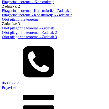
Pitagorina teorema – Konstrukcije
Zadataka: 2
Pitagorina teorema - Konstrukcije - Zadatak 1
Pitagorina teorema - Konstrukcije - Zadatak 2
Obrt pitagorine teoreme
Zadataka: 3
Obrt pitagorine teoreme - Zadatak 1
Obrt pitagorine teoreme - Zadatak 2
Obrt pitagorine teoreme - Zadatak 3
063 136 84 65
Prijavi se