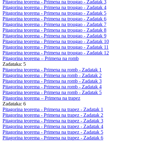
Pitagorina teorema - Primena na trougao - Zadatak 3
Pitagorina teorema - Primena na trougao - Zadatak 4
Pitagorina teorema - Primena na trougao - Zadatak 5
Pitagorina teorema - Primena na trougao - Zadatak 6
Pitagorina teorema - Primena na trougao - Zadatak 7
Pitagorina teorema - Primena na trougao - Zadatak 8
Pitagorina teorema - Primena na trougao - Zadatak 9
Pitagorina teorema - Primena na trougao - Zadatak 10
Pitagorina teorema - Primena na trougao - Zadatak 11
Pitagorina teorema - Primena na trougao - Zadatak 12
Pitagorina teorema – Primena na romb
Zadataka: 5
Pitagorina teorema - Primena na romb - Zadatak 1
Pitagorina teorema - Primena na romb - Zadatak 2
Pitagorina teorema - Primena na romb - Zadatak 3
Pitagorina teorema - Primena na romb - Zadatak 4
Pitagorina teorema - Primena na romb - Zadatak 5
Pitagorina teorema – Primena na trapez
Zadataka: 6
Pitagorina teorema - Primena na trapez - Zadatak 1
Pitagorina teorema - Primena na trapez - Zadatak 2
Pitagorina teorema - Primena na trapez - Zadatak 3
Pitagorina teorema - Primena na trapez - Zadatak 4
Pitagorina teorema - Primena na trapez - Zadatak 5
Pitagorina teorema - Primena na trapez - Zadatak 6