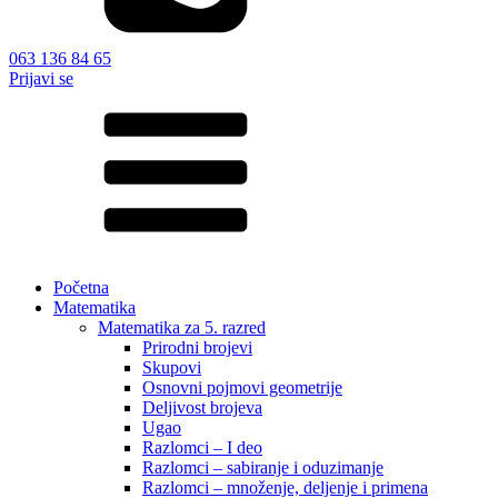
063 136 84 65
Prijavi se
Početna
Matematika
Matematika za 5. razred
Prirodni brojevi
Skupovi
Osnovni pojmovi geometrije
Deljivost brojeva
Ugao
Razlomci – I deo
Razlomci – sabiranje i oduzimanje
Razlomci – množenje, deljenje i primena