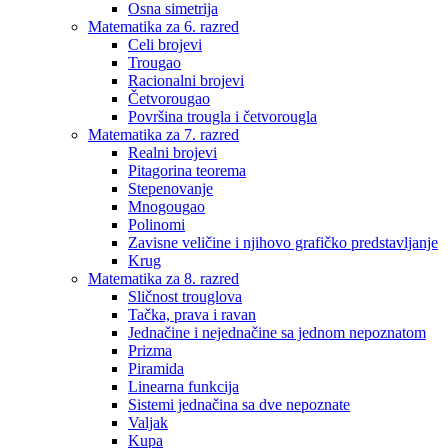
Osna simetrija
Matematika za 6. razred
Celi brojevi
Trougao
Racionalni brojevi
Četvorougao
Površina trougla i četvorougla
Matematika za 7. razred
Realni brojevi
Pitagorina teorema
Stepenovanje
Mnogougao
Polinomi
Zavisne veličine i njihovo grafičko predstavljanje
Krug
Matematika za 8. razred
Sličnost trouglova
Tačka, prava i ravan
Jednačine i nejednačine sa jednom nepoznatom
Prizma
Piramida
Linearna funkcija
Sistemi jednačina sa dve nepoznate
Valjak
Kupa