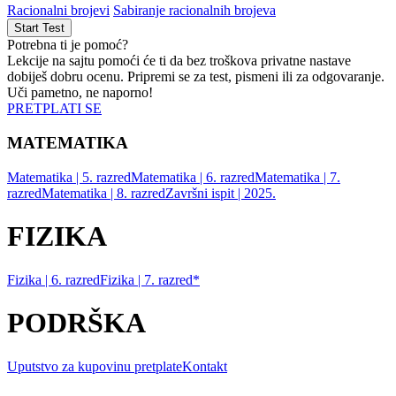
Racionalni brojevi
Sabiranje racionalnih brojeva
Potrebna ti je pomoć?
Lekcije na sajtu pomoći će ti da bez troškova privatne nastave
dobiješ dobru ocenu. Pripremi se za test, pismeni ili za odgovaranje.
Uči pametno, ne naporno!
PRETPLATI SE
MATEMATIKA
Matematika | 5. razred
Matematika | 6. razred
Matematika | 7.
razred
Matematika | 8. razred
Završni ispit | 2025.
FIZIKA
Fizika | 6. razred
Fizika | 7. razred*
PODRŠKA
Uputstvo za kupovinu pretplate
Kontakt