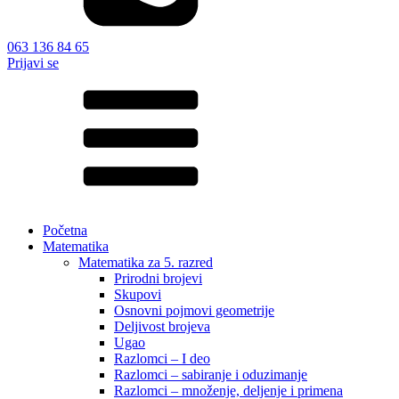
063 136 84 65
Prijavi se
Početna
Matematika
Matematika za 5. razred
Prirodni brojevi
Skupovi
Osnovni pojmovi geometrije
Deljivost brojeva
Ugao
Razlomci – I deo
Razlomci – sabiranje i oduzimanje
Razlomci – množenje, deljenje i primena