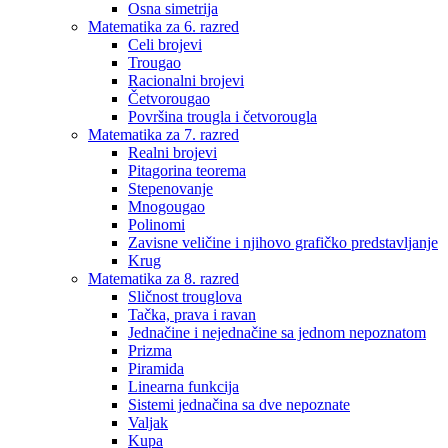
Osna simetrija
Matematika za 6. razred
Celi brojevi
Trougao
Racionalni brojevi
Četvorougao
Površina trougla i četvorougla
Matematika za 7. razred
Realni brojevi
Pitagorina teorema
Stepenovanje
Mnogougao
Polinomi
Zavisne veličine i njihovo grafičko predstavljanje
Krug
Matematika za 8. razred
Sličnost trouglova
Tačka, prava i ravan
Jednačine i nejednačine sa jednom nepoznatom
Prizma
Piramida
Linearna funkcija
Sistemi jednačina sa dve nepoznate
Valjak
Kupa