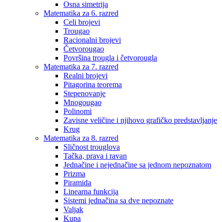
Osna simetrija
Matematika za 6. razred
Celi brojevi
Trougao
Racionalni brojevi
Četvorougao
Površina trougla i četvorougla
Matematika za 7. razred
Realni brojevi
Pitagorina teorema
Stepenovanje
Mnogougao
Polinomi
Zavisne veličine i njihovo grafičko predstavljanje
Krug
Matematika za 8. razred
Sličnost trouglova
Tačka, prava i ravan
Jednačine i nejednačine sa jednom nepoznatom
Prizma
Piramida
Linearna funkcija
Sistemi jednačina sa dve nepoznate
Valjak
Kupa