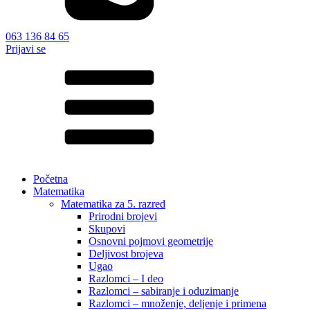
063 136 84 65
Prijavi se
Početna
Matematika
Matematika za 5. razred
Prirodni brojevi
Skupovi
Osnovni pojmovi geometrije
Deljivost brojeva
Ugao
Razlomci – I deo
Razlomci – sabiranje i oduzimanje
Razlomci – množenje, deljenje i primena