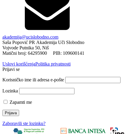
akademija@ucislobodno.com
Saša Popović PR Akademija Uči Slobodno
Vojvode Putnika 50, Niš
Matični broj: 64295900 PIB: 109600141
Uslovi korišćenja
Politika privatnosti
Prijavi se
Korisničko ime ili adresa e-pošte
Lozinka
Zapamti me
Zaboravili ste lozinku?