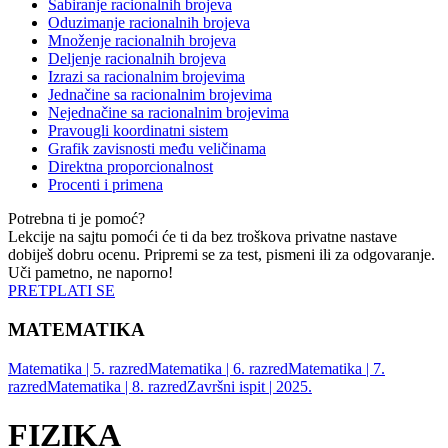
Sabiranje racionalnih brojeva
Oduzimanje racionalnih brojeva
Množenje racionalnih brojeva
Deljenje racionalnih brojeva
Izrazi sa racionalnim brojevima
Jednačine sa racionalnim brojevima
Nejednačine sa racionalnim brojevima
Pravougli koordinatni sistem
Grafik zavisnosti među veličinama
Direktna proporcionalnost
Procenti i primena
Potrebna ti je pomoć?
Lekcije na sajtu pomoći će ti da bez troškova privatne nastave
dobiješ dobru ocenu. Pripremi se za test, pismeni ili za odgovaranje.
Uči pametno, ne naporno!
PRETPLATI SE
MATEMATIKA
Matematika | 5. razred
Matematika | 6. razred
Matematika | 7.
razred
Matematika | 8. razred
Završni ispit | 2025.
FIZIKA