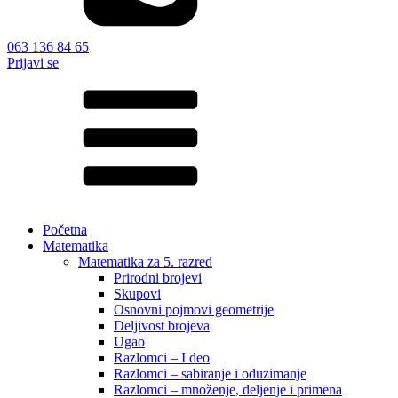
063 136 84 65
Prijavi se
Početna
Matematika
Matematika za 5. razred
Prirodni brojevi
Skupovi
Osnovni pojmovi geometrije
Deljivost brojeva
Ugao
Razlomci – I deo
Razlomci – sabiranje i oduzimanje
Razlomci – množenje, deljenje i primena