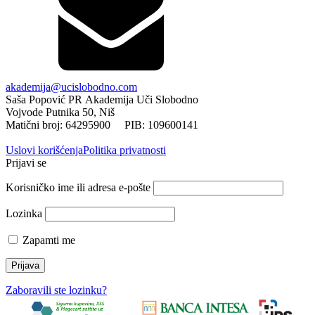
akademija@ucislobodno.com
Saša Popović PR Akademija Uči Slobodno
Vojvode Putnika 50, Niš
Matični broj: 64295900 PIB: 109600141
Uslovi korišćenja
Politika privatnosti
Prijavi se
Korisničko ime ili adresa e-pošte
Lozinka
Zapamti me
Zaboravili ste lozinku?