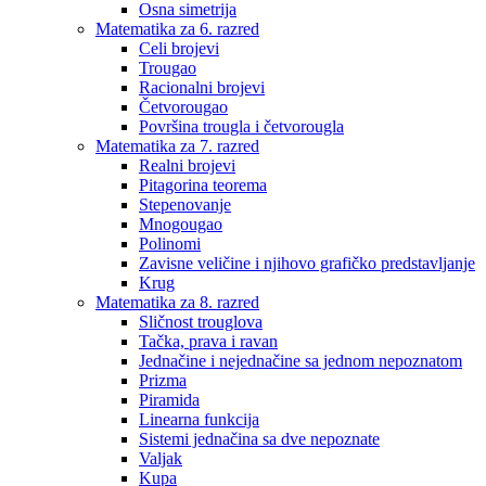
Osna simetrija
Matematika za 6. razred
Celi brojevi
Trougao
Racionalni brojevi
Četvorougao
Površina trougla i četvorougla
Matematika za 7. razred
Realni brojevi
Pitagorina teorema
Stepenovanje
Mnogougao
Polinomi
Zavisne veličine i njihovo grafičko predstavljanje
Krug
Matematika za 8. razred
Sličnost trouglova
Tačka, prava i ravan
Jednačine i nejednačine sa jednom nepoznatom
Prizma
Piramida
Linearna funkcija
Sistemi jednačina sa dve nepoznate
Valjak
Kupa