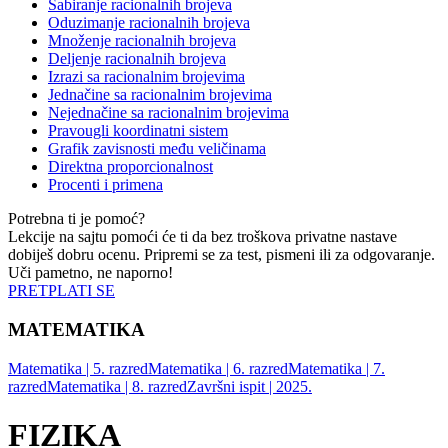
Sabiranje racionalnih brojeva
Oduzimanje racionalnih brojeva
Množenje racionalnih brojeva
Deljenje racionalnih brojeva
Izrazi sa racionalnim brojevima
Jednačine sa racionalnim brojevima
Nejednačine sa racionalnim brojevima
Pravougli koordinatni sistem
Grafik zavisnosti među veličinama
Direktna proporcionalnost
Procenti i primena
Potrebna ti je pomoć?
Lekcije na sajtu pomoći će ti da bez troškova privatne nastave
dobiješ dobru ocenu. Pripremi se za test, pismeni ili za odgovaranje.
Uči pametno, ne naporno!
PRETPLATI SE
MATEMATIKA
Matematika | 5. razred
Matematika | 6. razred
Matematika | 7.
razred
Matematika | 8. razred
Završni ispit | 2025.
FIZIKA