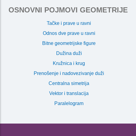
OSNOVNI POJMOVI GEOMETRIJE
Tačke i prave u ravni
Odnos dve prave u ravni
Bitne geometrijske figure
Dužina duži
Kružnica i krug
Prenošenje i nadovezivanje duži
Centralna simetrija
Vektor i translacija
Paralelogram