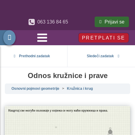
Prijavi se
063 136 84 65
PRETPLATI SE
Prethodni zadatak
Sledeći zadatak
Odnos kružnice i prave
Osnovni pojmovi geometrije
Kružnica i krug