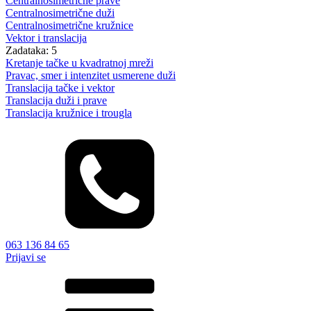
Centralnosimetrične prave
Centralnosimetrične duži
Centralnosimetrične kružnice
Vektor i translacija
Zadataka: 5
Kretanje tačke u kvadratnoj mreži
Pravac, smer i intenzitet usmerene duži
Translacija tačke i vektor
Translacija duži i prave
Translacija kružnice i trougla
063 136 84 65
Prijavi se