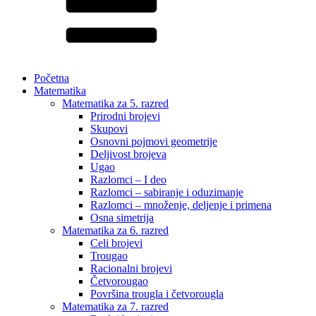
Početna
Matematika
Matematika za 5. razred
Prirodni brojevi
Skupovi
Osnovni pojmovi geometrije
Deljivost brojeva
Ugao
Razlomci – I deo
Razlomci – sabiranje i oduzimanje
Razlomci – množenje, deljenje i primena
Osna simetrija
Matematika za 6. razred
Celi brojevi
Trougao
Racionalni brojevi
Četvorougao
Površina trougla i četvorougla
Matematika za 7. razred