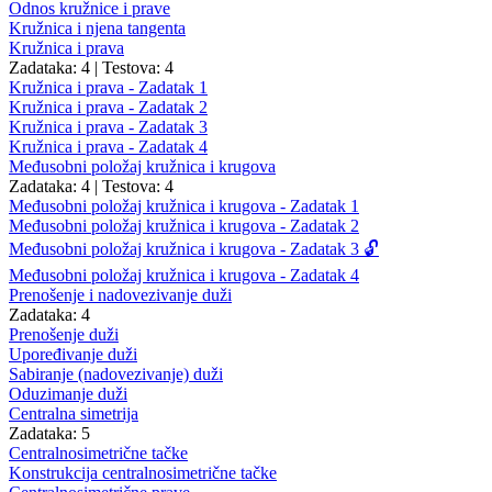
Odnos kružnice i prave
Kružnica i njena tangenta
Kružnica i prava
Zadataka: 4
|
Testova: 4
Kružnica i prava - Zadatak 1
Kružnica i prava - Zadatak 2
Kružnica i prava - Zadatak 3
Kružnica i prava - Zadatak 4
Međusobni položaj kružnica i krugova
Zadataka: 4
|
Testova: 4
Međusobni položaj kružnica i krugova - Zadatak 1
Međusobni položaj kružnica i krugova - Zadatak 2
Međusobni položaj kružnica i krugova - Zadatak 3 🔓
Međusobni položaj kružnica i krugova - Zadatak 4
Prenošenje i nadovezivanje duži
Zadataka: 4
Prenošenje duži
Upoređivanje duži
Sabiranje (nadovezivanje) duži
Oduzimanje duži
Centralna simetrija
Zadataka: 5
Centralnosimetrične tačke
Konstrukcija centralnosimetrične tačke