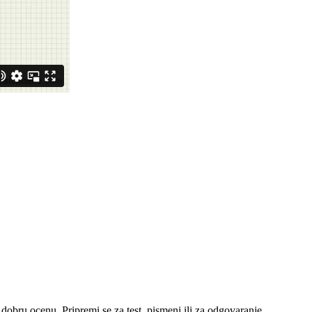
 dobru ocenu. Pripremi se za test, pismeni ili za odgovaranje.