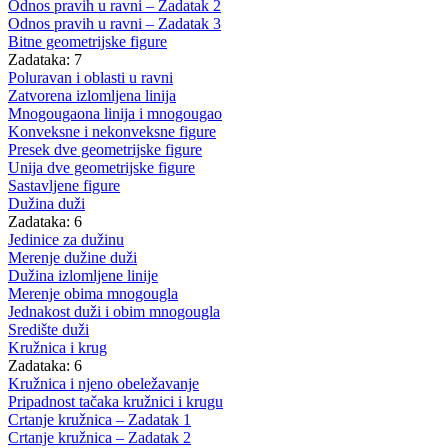
Odnos pravih u ravni – Zadatak 2
Odnos pravih u ravni – Zadatak 3
Bitne geometrijske figure
Zadataka: 7
Poluravan i oblasti u ravni
Zatvorena izlomljena linija
Mnogougaona linija i mnogougao
Konveksne i nekonveksne figure
Presek dve geometrijske figure
Unija dve geometrijske figure
Sastavljene figure
Dužina duži
Zadataka: 6
Jedinice za dužinu
Merenje dužine duži
Dužina izlomljene linije
Merenje obima mnogougla
Jednakost duži i obim mnogougla
Središte duži
Kružnica i krug
Zadataka: 6
Kružnica i njeno obeležavanje
Pripadnost tačaka kružnici i krugu
Crtanje kružnica – Zadatak 1
Crtanje kružnica – Zadatak 2