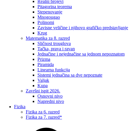
Realni brojevi
Pitagorina teorema
Stepenovanje
Mnogougao
Polinomi
Zavisne veličine i njihovo grafičko predstavljanje
Krug
Matematika za 8. razred
Sličnost trouglova
Tačka, prava i ravan
Jednačine i nejednačine sa jednom nepoznatom
Prizma
Piramida
Linearna funkcija
Sistemi jednačina sa dve nepoznate
Valjak
Kupa
Završni ispit 2026.
Osnovni nivo
Napredni nivo
Fizika
Fizika za 6. razred
Fizika za 7. razred*