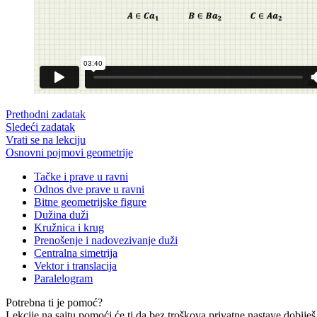
Prethodni zadatak
Sledeći zadatak
Vrati se na lekciju
Osnovni pojmovi geometrije
Tačke i prave u ravni
Odnos dve prave u ravni
Bitne geometrijske figure
Dužina duži
Kružnica i krug
Prenošenje i nadovezivanje duži
Centralna simetrija
Vektor i translacija
Paralelogram
Potrebna ti je pomoć?
Lekcije na sajtu pomoći će ti da bez troškova privatne nastave dobiješ