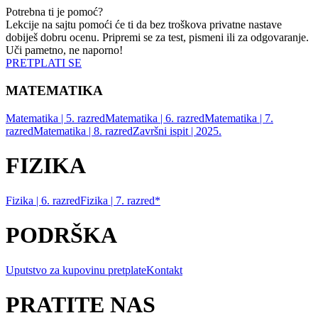
Potrebna ti je pomoć?
Lekcije na sajtu pomoći će ti da bez troškova privatne nastave
dobiješ dobru ocenu. Pripremi se za test, pismeni ili za odgovaranje.
Uči pametno, ne naporno!
PRETPLATI SE
MATEMATIKA
Matematika | 5. razred
Matematika | 6. razred
Matematika | 7.
razred
Matematika | 8. razred
Završni ispit | 2025.
FIZIKA
Fizika | 6. razred
Fizika | 7. razred*
PODRŠKA
Uputstvo za kupovinu pretplate
Kontakt
PRATITE NAS