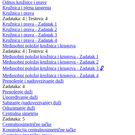
Odnos kružnice i prave
Kružnica i njena tangenta
Kružnica i prava
Zadataka: 4
|
Testova: 4
Kružnica i prava - Zadatak 1
Kružnica i prava - Zadatak 2
Kružnica i prava - Zadatak 3
Kružnica i prava - Zadatak 4
Međusobni položaj kružnica i krugova
Zadataka: 4
|
Testova: 4
Međusobni položaj kružnica i krugova - Zadatak 1
Međusobni položaj kružnica i krugova - Zadatak 2
Međusobni položaj kružnica i krugova - Zadatak 3 🔓
Međusobni položaj kružnica i krugova - Zadatak 4
Prenošenje i nadovezivanje duži
Zadataka: 4
Prenošenje duži
Upoređivanje duži
Sabiranje (nadovezivanje) duži
Oduzimanje duži
Centralna simetrija
Zadataka: 5
Centralnosimetrične tačke
Konstrukcija centralnosimetrične tačke