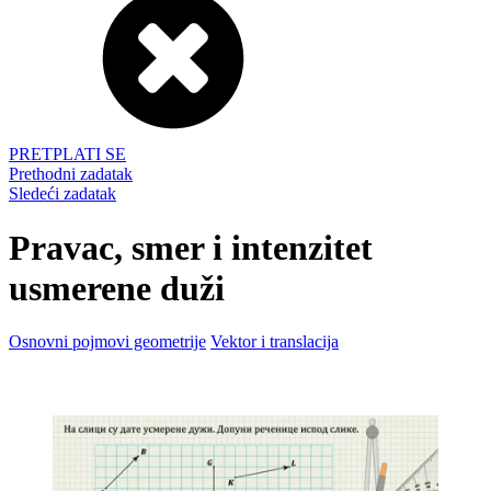
PRETPLATI SE
Prethodni zadatak
Sledeći zadatak
Pravac, smer i intenzitet
usmerene duži
Osnovni pojmovi geometrije
Vektor i translacija