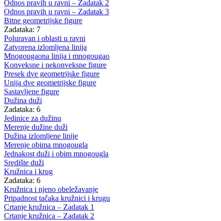
Odnos pravih u ravni – Zadatak 2
Odnos pravih u ravni – Zadatak 3
Bitne geometrijske figure
Zadataka: 7
Poluravan i oblasti u ravni
Zatvorena izlomljena linija
Mnogougaona linija i mnogougao
Konveksne i nekonveksne figure
Presek dve geometrijske figure
Unija dve geometrijske figure
Sastavljene figure
Dužina duži
Zadataka: 6
Jedinice za dužinu
Merenje dužine duži
Dužina izlomljene linije
Merenje obima mnogougla
Jednakost duži i obim mnogougla
Središte duži
Kružnica i krug
Zadataka: 6
Kružnica i njeno obeležavanje
Pripadnost tačaka kružnici i krugu
Crtanje kružnica – Zadatak 1
Crtanje kružnica – Zadatak 2