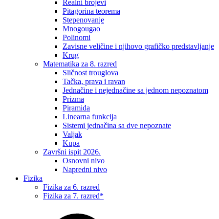
Realni brojevi
Pitagorina teorema
Stepenovanje
Mnogougao
Polinomi
Zavisne veličine i njihovo grafičko predstavljanje
Krug
Matematika za 8. razred
Sličnost trouglova
Tačka, prava i ravan
Jednačine i nejednačine sa jednom nepoznatom
Prizma
Piramida
Linearna funkcija
Sistemi jednačina sa dve nepoznate
Valjak
Kupa
Završni ispit 2026.
Osnovni nivo
Napredni nivo
Fizika
Fizika za 6. razred
Fizika za 7. razred*