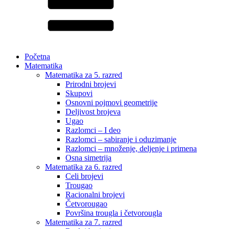
Početna
Matematika
Matematika za 5. razred
Prirodni brojevi
Skupovi
Osnovni pojmovi geometrije
Deljivost brojeva
Ugao
Razlomci – I deo
Razlomci – sabiranje i oduzimanje
Razlomci – množenje, deljenje i primena
Osna simetrija
Matematika za 6. razred
Celi brojevi
Trougao
Racionalni brojevi
Četvorougao
Površina trougla i četvorougla
Matematika za 7. razred