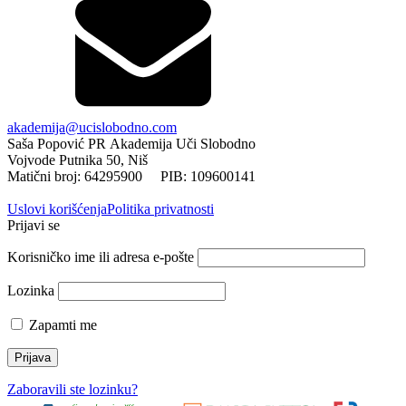
akademija@ucislobodno.com
Saša Popović PR Akademija Uči Slobodno
Vojvode Putnika 50, Niš
Matični broj: 64295900 PIB: 109600141
Uslovi korišćenja
Politika privatnosti
Prijavi se
Korisničko ime ili adresa e-pošte
Lozinka
Zapamti me
Zaboravili ste lozinku?