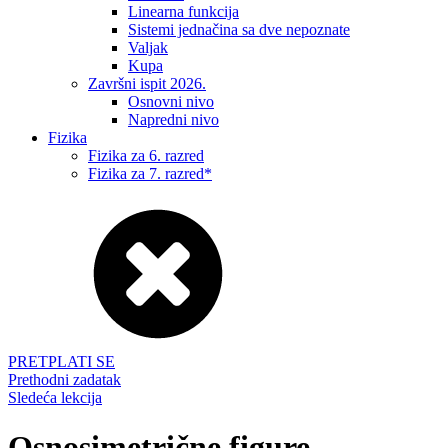
Linearna funkcija
Sistemi jednačina sa dve nepoznate
Valjak
Kupa
Završni ispit 2026.
Osnovni nivo
Napredni nivo
Fizika
Fizika za 6. razred
Fizika za 7. razred*
PRETPLATI SE
Prethodni zadatak
Sledeća lekcija
Osnosimetrične figure -