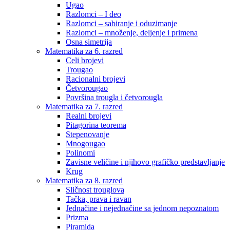
Ugao
Razlomci – I deo
Razlomci – sabiranje i oduzimanje
Razlomci – množenje, deljenje i primena
Osna simetrija
Matematika za 6. razred
Celi brojevi
Trougao
Racionalni brojevi
Četvorougao
Površina trougla i četvorougla
Matematika za 7. razred
Realni brojevi
Pitagorina teorema
Stepenovanje
Mnogougao
Polinomi
Zavisne veličine i njihovo grafičko predstavljanje
Krug
Matematika za 8. razred
Sličnost trouglova
Tačka, prava i ravan
Jednačine i nejednačine sa jednom nepoznatom
Prizma
Piramida