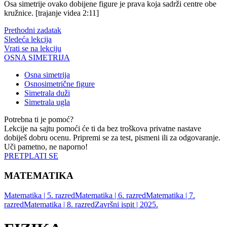
Osa simetrije ovako dobijene figure je prava koja sadrži centre obe
kružnice. [trajanje videa 2:11]
Prethodni zadatak
Sledeća lekcija
Vrati se na lekciju
OSNA SIMETRIJA
Osna simetrija
Osnosimetrične figure
Simetrala duži
Simetrala ugla
Potrebna ti je pomoć?
Lekcije na sajtu pomoći će ti da bez troškova privatne nastave
dobiješ dobru ocenu. Pripremi se za test, pismeni ili za odgovaranje.
Uči pametno, ne naporno!
PRETPLATI SE
MATEMATIKA
Matematika | 5. razred
Matematika | 6. razred
Matematika | 7.
razred
Matematika | 8. razred
Završni ispit | 2025.