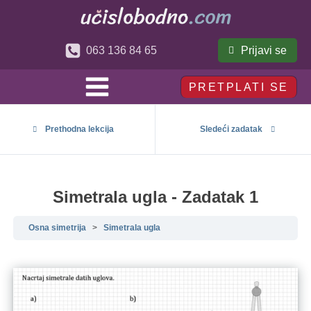
Prijavi se
063 136 84 65
PRETPLATI SE
Prethodna lekcija
Sledeći zadatak
Simetrala ugla - Zadatak 1
Osna simetrija
Simetrala ugla