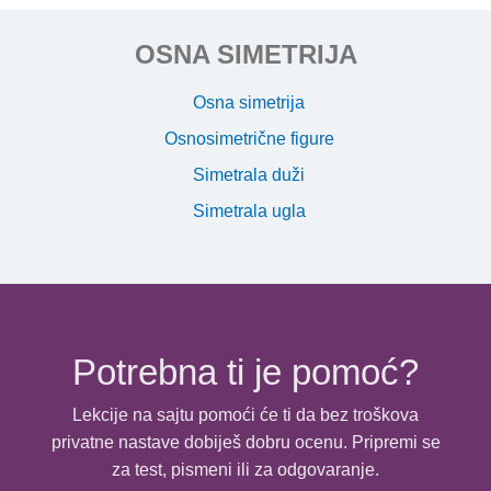
OSNA SIMETRIJA
Osna simetrija
Osnosimetrične figure
Simetrala duži
Simetrala ugla
Potrebna ti je pomoć?
Lekcije na sajtu pomoći će ti da bez troškova
privatne nastave dobiješ dobru ocenu. Pripremi se
za test, pismeni ili za odgovaranje.