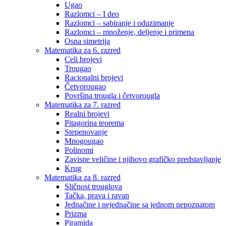
Ugao
Razlomci – I deo
Razlomci – sabiranje i oduzimanje
Razlomci – množenje, deljenje i primena
Osna simetrija
Matematika za 6. razred
Celi brojevi
Trougao
Racionalni brojevi
Četvorougao
Površina trougla i četvorougla
Matematika za 7. razred
Realni brojevi
Pitagorina teorema
Stepenovanje
Mnogougao
Polinomi
Zavisne veličine i njihovo grafičko predstavljanje
Krug
Matematika za 8. razred
Sličnost trouglova
Tačka, prava i ravan
Jednačine i nejednačine sa jednom nepoznatom
Prizma
Piramida