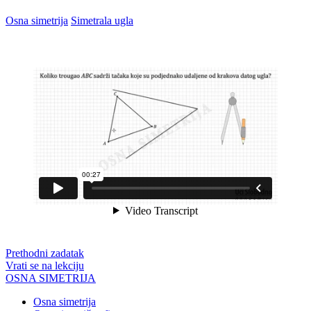
Osna simetrija
Simetrala ugla
Prethodni zadatak
Vrati se na lekciju
OSNA SIMETRIJA
Osna simetrija