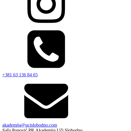
+381 63 136 84 65
akademija@ucislobodno.com
Saša Popović PR Akademija Uči Slobodno