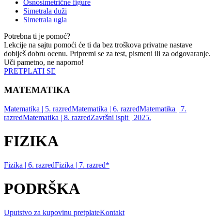
Osnosimetrične figure
Simetrala duži
Simetrala ugla
Potrebna ti je pomoć?
Lekcije na sajtu pomoći će ti da bez troškova privatne nastave
dobiješ dobru ocenu. Pripremi se za test, pismeni ili za odgovaranje.
Uči pametno, ne naporno!
PRETPLATI SE
MATEMATIKA
Matematika | 5. razred
Matematika | 6. razred
Matematika | 7.
razred
Matematika | 8. razred
Završni ispit | 2025.
FIZIKA
Fizika | 6. razred
Fizika | 7. razred*
PODRŠKA
Uputstvo za kupovinu pretplate
Kontakt