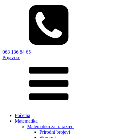
063 136 84 65
Prijavi se
Početna
Matematika
Matematika za 5. razred
Prirodni brojevi
Skupovi