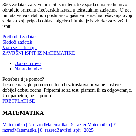
360. zadatak za završni ispit iz matematike spada u napredni nivo i
obrađuje primenu algebarskih izraza u tekstualnim zadacima. U pet
minuta videa detaljno i postupno objašnjen je načina rešavanja ovog
zadatka koji pripada oblasti algebra i funkcije iz zbirke za završni
ispit.
Prethodni zadatak
Sledeći zadatak
Vrati se na lekciju
ZAVRŠNI ISPIT IZ MATEMATIKE
Osnovni nivo
Napredni nivo
Potrebna ti je pomoć?
Lekcije na sajtu pomoći će ti da bez troškova privatne nastave
dobiješ dobru ocenu. Pripremi se za test, pismeni ili za odgovaranje.
Uči pametno, ne naporno!
PRETPLATI SE
MATEMATIKA
Matematika | 5. razred
Matematika | 6. razred
Matematika | 7.
razred
Matematika | 8. razred
Završni ispit | 2025.