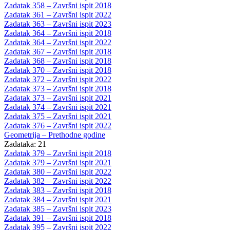
Zadatak 358 – Završni ispit 2018
Zadatak 361 – Završni ispit 2022
Zadatak 363 – Završni ispit 2023
Zadatak 364 – Završni ispit 2018
Zadatak 364 – Završni ispit 2022
Zadatak 367 – Završni ispit 2018
Zadatak 368 – Završni ispit 2018
Zadatak 370 – Završni ispit 2018
Zadatak 372 – Završni ispit 2022
Zadatak 373 – Završni ispit 2018
Zadatak 373 – Završni ispit 2021
Zadatak 374 – Završni ispit 2021
Zadatak 375 – Završni ispit 2021
Zadatak 376 – Završni ispit 2022
Geometrija – Prethodne godine
Zadataka: 21
Zadatak 379 – Završni ispit 2018
Zadatak 379 – Završni ispit 2021
Zadatak 380 – Završni ispit 2022
Zadatak 382 – Završni ispit 2022
Zadatak 383 – Završni ispit 2018
Zadatak 384 – Završni ispit 2021
Zadatak 385 – Završni ispit 2023
Zadatak 391 – Završni ispit 2018
Zadatak 395 – Završni ispit 2022