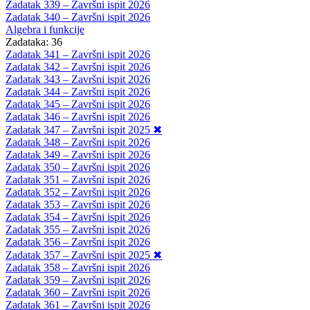
Zadatak 339 – Završni ispit 2026
Zadatak 340 – Završni ispit 2026
Algebra i funkcije
Zadataka: 36
Zadatak 341 – Završni ispit 2026
Zadatak 342 – Završni ispit 2026
Zadatak 343 – Završni ispit 2026
Zadatak 344 – Završni ispit 2026
Zadatak 345 – Završni ispit 2026
Zadatak 346 – Završni ispit 2026
Zadatak 347 – Završni ispit 2025 ✖
Zadatak 348 – Završni ispit 2026
Zadatak 349 – Završni ispit 2026
Zadatak 350 – Završni ispit 2026
Zadatak 351 – Završni ispit 2026
Zadatak 352 – Završni ispit 2026
Zadatak 353 – Završni ispit 2026
Zadatak 354 – Završni ispit 2026
Zadatak 355 – Završni ispit 2026
Zadatak 356 – Završni ispit 2026
Zadatak 357 – Završni ispit 2025 ✖
Zadatak 358 – Završni ispit 2026
Zadatak 359 – Završni ispit 2026
Zadatak 360 – Završni ispit 2026
Zadatak 361 – Završni ispit 2026