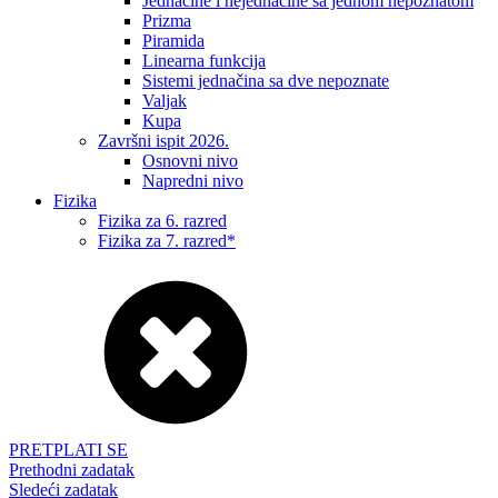
Jednačine i nejednačine sa jednom nepoznatom
Prizma
Piramida
Linearna funkcija
Sistemi jednačina sa dve nepoznate
Valjak
Kupa
Završni ispit 2026.
Osnovni nivo
Napredni nivo
Fizika
Fizika za 6. razred
Fizika za 7. razred*
PRETPLATI SE
Prethodni zadatak
Sledeći zadatak