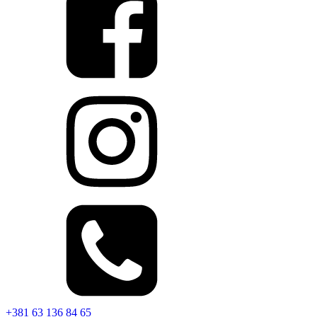
+381 63 136 84 65