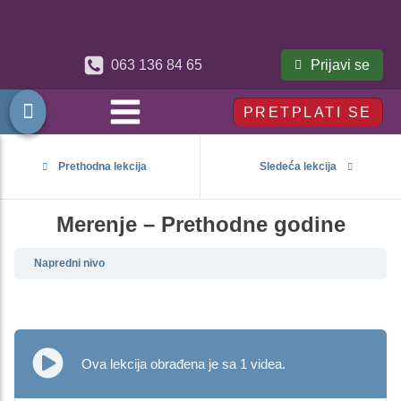
Prijavi se
063 136 84 65
PRETPLATI SE
Prethodna lekcija
Sledeća lekcija
Merenje – Prethodne godine
Napredni nivo
Ova lekcija obrađena je sa 1 videa.