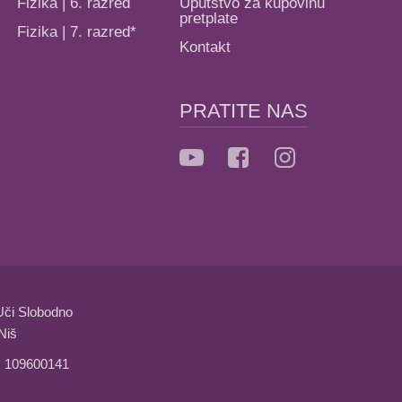
Fizika | 6. razred
Uputstvo za kupovinu
pretplate
Fizika | 7. razred*
Kontakt
PRATITE NAS
Uči Slobodno
Niš
: 109600141