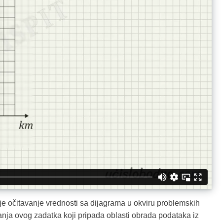
je očitavanje vrednosti sa dijagrama u okviru problemskih
anja ovog zadatka koji pripada oblasti obrada podataka iz