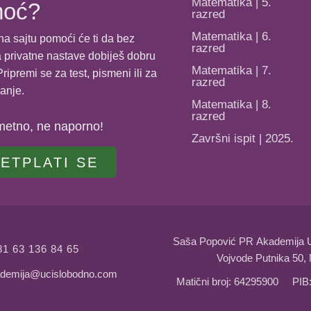
Matematika | 5.
moć?
razred
Matematika | 6.
na sajtu pomoći će ti da bez
razred
 privatne nastave dobiješ dobru
Matematika | 7.
ripremi se za test, pismeni ili za
razred
anje.
Matematika | 8.
razred
metno, ne naporno!
Završni ispit | 2025.
ETPLATI SE
Saša Popović PR Akademija 
81 63 136 84 65
Vojvode Putnika 50, 
demija@ucislobodno.com
Matični broj: 64295900 PIB