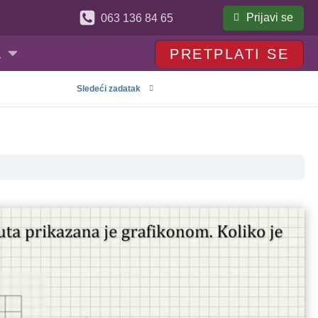
Prijavi se
063 136 84 65
a
PRETPLATI SE
Sledeći zadatak