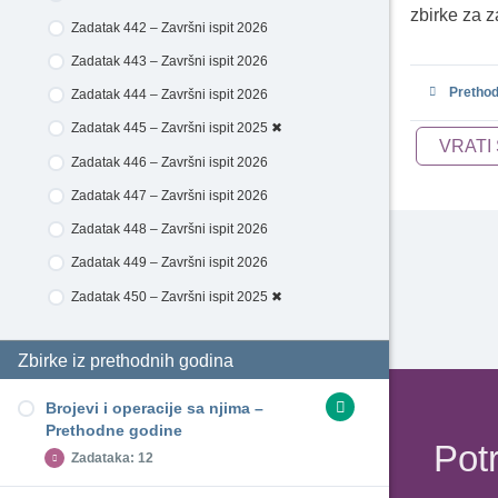
Zadatak 360 – Završni ispit 2026
zbirke za z
Zadatak 394 – Završni ispit 2026
Zadatak 442 – Završni ispit 2026
Zadatak 361 – Završni ispit 2026
Zadatak 395 – Završni ispit 2026
Zadatak 443 – Završni ispit 2026
Zadatak 362 – Završni ispit 2025 ✖
Zadatak 396 – Završni ispit 2026
Prethod
Zadatak 444 – Završni ispit 2026
Zadatak 363 – Završni ispit 2026
Zadatak 397 – Završni ispit 2026
Zadatak 445 – Završni ispit 2025 ✖
Zadatak 364 – Završni ispit 2026
VRATI
Zadatak 398 – Završni ispit 2026
Zadatak 446 – Završni ispit 2026
Zadatak 365 – Završni ispit 2026
Zadatak 399 – Završni ispit 2026
Zadatak 447 – Završni ispit 2026
Zadatak 366 – Završni ispit 2026
Zadatak 400 – Završni ispit 2026
Zadatak 448 – Završni ispit 2026
Zadatak 367 – Završni ispit 2025 ✖
Zadatak 401 – Završni ispit 2026
Zadatak 449 – Završni ispit 2026
Zadatak 368 – Završni ispit 2026
Zadatak 402 – Završni ispit 2026
Zadatak 450 – Završni ispit 2025 ✖
Zadatak 369 – Završni ispit 2026
Zadatak 403 – Završni ispit 2025 ✖
Zadatak 370 – Završni ispit 2026
Zbirke iz prethodnih godina
Zadatak 404 – Završni ispit 2026
Zadatak 371 – Završni ispit 2026
Zadatak 405 – Završni ispit 2026
Brojevi i operacije sa njima –
Zadatak 372 – Završni ispit 2026
Zadatak 406 – Završni ispit 2026
Prethodne godine
Zadatak 373 – Završni ispit 2026
Potr
Zadataka: 12
Zadatak 407 – Završni ispit 2026
Zadatak 374 – Završni ispit 2026
Zadatak 408 – Završni ispit 2026