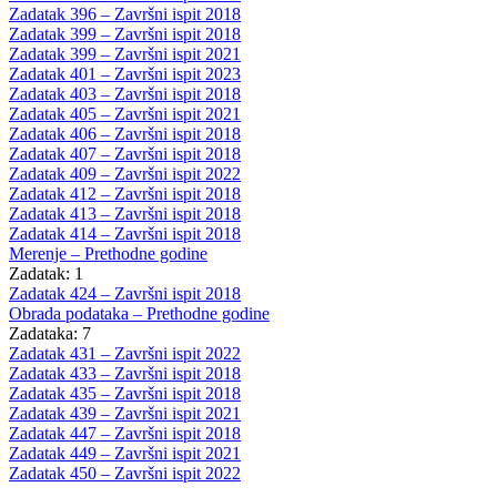
Zadatak 396 – Završni ispit 2018
Zadatak 399 – Završni ispit 2018
Zadatak 399 – Završni ispit 2021
Zadatak 401 – Završni ispit 2023
Zadatak 403 – Završni ispit 2018
Zadatak 405 – Završni ispit 2021
Zadatak 406 – Završni ispit 2018
Zadatak 407 – Završni ispit 2018
Zadatak 409 – Završni ispit 2022
Zadatak 412 – Završni ispit 2018
Zadatak 413 – Završni ispit 2018
Zadatak 414 – Završni ispit 2018
Merenje – Prethodne godine
Zadatak: 1
Zadatak 424 – Završni ispit 2018
Obrada podataka – Prethodne godine
Zadataka: 7
Zadatak 431 – Završni ispit 2022
Zadatak 433 – Završni ispit 2018
Zadatak 435 – Završni ispit 2018
Zadatak 439 – Završni ispit 2021
Zadatak 447 – Završni ispit 2018
Zadatak 449 – Završni ispit 2021
Zadatak 450 – Završni ispit 2022