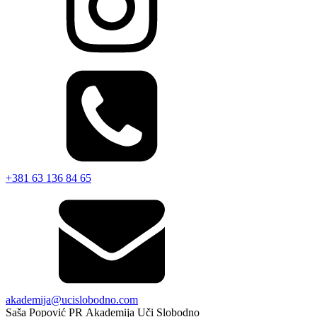
+381 63 136 84 65
akademija@ucislobodno.com
Saša Popović PR Akademija Uči Slobodno