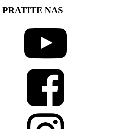
PRATITE NAS