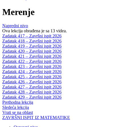
Merenje
Napredni nivo
Ova lekcija obrađena je sa 13 videa.
Zadatak 417 – Završni ispit 2026
Zadatak 418 – Završni ispit 2026
Zadatak 419 – Završni ispit 2026
Zadatak 420 – Završni ispit 2026
Zadatak 421 – Završni ispit 2026
Zadatak 422 – Završni ispit 2026
Zadatak 423 – Završni ispit 2026
Zadatak 424 – Završni ispit 2026
Zadatak 425 – Završni ispit 2026
Zadatak 426 – Završni ispit 2026
Zadatak 427 – Završni ispit 2026
Zadatak 428 – Završni ispit 2026
Zadatak 429 – Završni ispit 2026
Prethodna lekcija
Sledeća lekcija
Vrati se na oblast
ZAVRŠNI ISPIT IZ MATEMATIKE