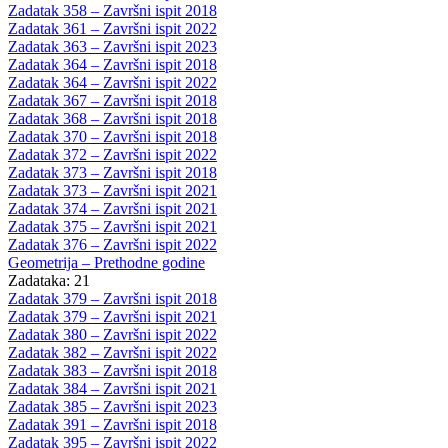
Zadatak 358 – Završni ispit 2018
Zadatak 361 – Završni ispit 2022
Zadatak 363 – Završni ispit 2023
Zadatak 364 – Završni ispit 2018
Zadatak 364 – Završni ispit 2022
Zadatak 367 – Završni ispit 2018
Zadatak 368 – Završni ispit 2018
Zadatak 370 – Završni ispit 2018
Zadatak 372 – Završni ispit 2022
Zadatak 373 – Završni ispit 2018
Zadatak 373 – Završni ispit 2021
Zadatak 374 – Završni ispit 2021
Zadatak 375 – Završni ispit 2021
Zadatak 376 – Završni ispit 2022
Geometrija – Prethodne godine
Zadataka: 21
Zadatak 379 – Završni ispit 2018
Zadatak 379 – Završni ispit 2021
Zadatak 380 – Završni ispit 2022
Zadatak 382 – Završni ispit 2022
Zadatak 383 – Završni ispit 2018
Zadatak 384 – Završni ispit 2021
Zadatak 385 – Završni ispit 2023
Zadatak 391 – Završni ispit 2018
Zadatak 395 – Završni ispit 2022