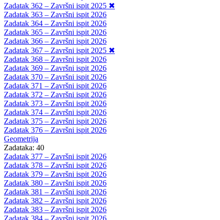
Zadatak 362 – Završni ispit 2025 ✖
Zadatak 363 – Završni ispit 2026
Zadatak 364 – Završni ispit 2026
Zadatak 365 – Završni ispit 2026
Zadatak 366 – Završni ispit 2026
Zadatak 367 – Završni ispit 2025 ✖
Zadatak 368 – Završni ispit 2026
Zadatak 369 – Završni ispit 2026
Zadatak 370 – Završni ispit 2026
Zadatak 371 – Završni ispit 2026
Zadatak 372 – Završni ispit 2026
Zadatak 373 – Završni ispit 2026
Zadatak 374 – Završni ispit 2026
Zadatak 375 – Završni ispit 2026
Zadatak 376 – Završni ispit 2026
Geometrija
Zadataka: 40
Zadatak 377 – Završni ispit 2026
Zadatak 378 – Završni ispit 2026
Zadatak 379 – Završni ispit 2026
Zadatak 380 – Završni ispit 2026
Zadatak 381 – Završni ispit 2026
Zadatak 382 – Završni ispit 2026
Zadatak 383 – Završni ispit 2026
Zadatak 384 – Završni ispit 2026