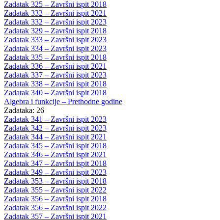
Zadatak 325 – Završni ispit 2018
Zadatak 332 – Završni ispit 2021
Zadatak 332 – Završni ispit 2023
Zadatak 329 – Završni ispit 2018
Zadatak 333 – Završni ispit 2023
Zadatak 334 – Završni ispit 2023
Zadatak 335 – Završni ispit 2018
Zadatak 336 – Završni ispit 2021
Zadatak 337 – Završni ispit 2023
Zadatak 338 – Završni ispit 2018
Zadatak 340 – Završni ispit 2018
Algebra i funkcije – Prethodne godine
Zadataka: 26
Zadatak 341 – Završni ispit 2023
Zadatak 342 – Završni ispit 2023
Zadatak 344 – Završni ispit 2021
Zadatak 345 – Završni ispit 2018
Zadatak 346 – Završni ispit 2021
Zadatak 347 – Završni ispit 2018
Zadatak 349 – Završni ispit 2023
Zadatak 353 – Završni ispit 2018
Zadatak 355 – Završni ispit 2022
Zadatak 356 – Završni ispit 2018
Zadatak 356 – Završni ispit 2022
Zadatak 357 – Završni ispit 2021