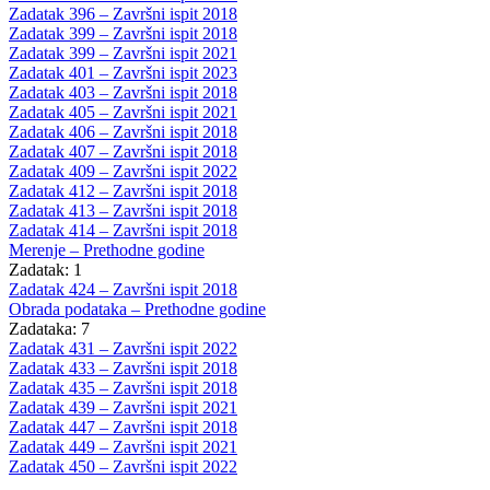
Zadatak 396 – Završni ispit 2018
Zadatak 399 – Završni ispit 2018
Zadatak 399 – Završni ispit 2021
Zadatak 401 – Završni ispit 2023
Zadatak 403 – Završni ispit 2018
Zadatak 405 – Završni ispit 2021
Zadatak 406 – Završni ispit 2018
Zadatak 407 – Završni ispit 2018
Zadatak 409 – Završni ispit 2022
Zadatak 412 – Završni ispit 2018
Zadatak 413 – Završni ispit 2018
Zadatak 414 – Završni ispit 2018
Merenje – Prethodne godine
Zadatak: 1
Zadatak 424 – Završni ispit 2018
Obrada podataka – Prethodne godine
Zadataka: 7
Zadatak 431 – Završni ispit 2022
Zadatak 433 – Završni ispit 2018
Zadatak 435 – Završni ispit 2018
Zadatak 439 – Završni ispit 2021
Zadatak 447 – Završni ispit 2018
Zadatak 449 – Završni ispit 2021
Zadatak 450 – Završni ispit 2022